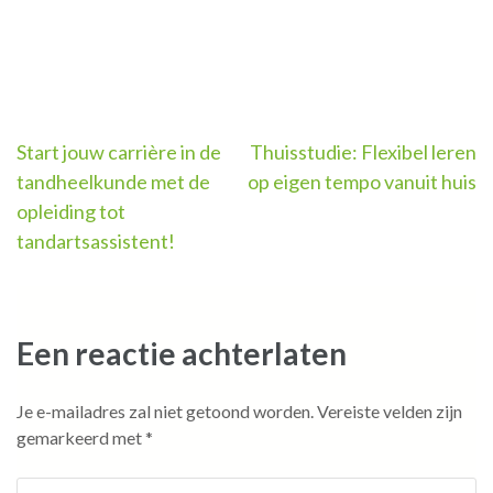
Berichtnavigatie
Start jouw carrière in de
Thuisstudie: Flexibel leren
tandheelkunde met de
op eigen tempo vanuit huis
opleiding tot
tandartsassistent!
Een reactie achterlaten
Je e-mailadres zal niet getoond worden.
Vereiste velden zijn
gemarkeerd met
*
Reactie