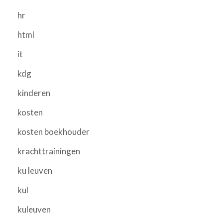
hr
html
it
kdg
kinderen
kosten
kosten boekhouder
krachttrainingen
ku leuven
kul
kuleuven