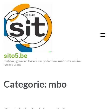
Ga
naar
inhoud
(druk
op
enter)
sito5.be
Ontdek, groei en bereik uw potentieel met onze online
leerervaring.
Categorie:
mbo