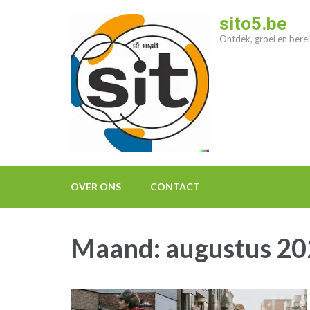
Ga
sito5.be
naar
Ontdek, groei en berei
inhoud
(druk
op
enter)
OVER ONS
CONTACT
Maand:
augustus 2