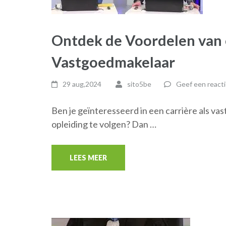
Ontdek de Voordelen van 
Vastgoedmakelaar
29 aug,2024
sito5be
Geef een reacti
Ben je geïnteresseerd in een carrière als va
opleiding te volgen? Dan …
LEES MEER