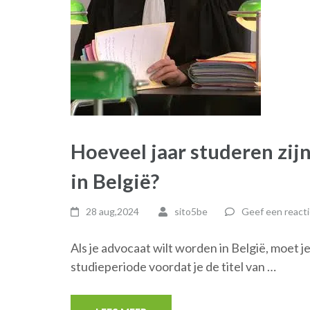
Hoeveel jaar studeren zij
in België?
28 aug,2024
sito5be
Geef een reacti
Als je advocaat wilt worden in België, moet 
studieperiode voordat je de titel van …