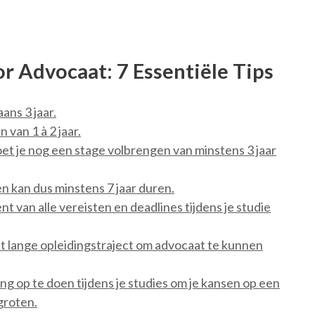
r Advocaat: 7 Essentiële Tips
ans 3 jaar.
 van 1 à 2 jaar.
et je nog een stage volbrengen van minstens 3 jaar
n kan dus minstens 7 jaar duren.
t van alle vereisten en deadlines tijdens je studie
et lange opleidingstraject om advocaat te kunnen
 op te doen tijdens je studies om je kansen op een
groten.