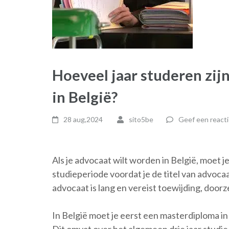
Hoeveel jaar studeren zij
in België?
28 aug,2024
sito5be
Geef een reacti
Als je advocaat wilt worden in België, moet 
studieperiode voordat je de titel van advoc
advocaat is lang en vereist toewijding, doo
In België moet je eerst een masterdiploma in