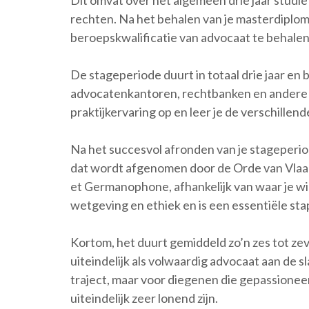
Dit omvat over het algemeen drie jaar studie
rechten. Na het behalen van je masterdiplo
beroepskwalificatie van advocaat te behalen
De stageperiode duurt in totaal drie jaar en b
advocatenkantoren, rechtbanken en andere ju
praktijkervaring op en leer je de verschille
Na het succesvol afronden van je stageper
dat wordt afgenomen door de Orde van Vlaa
et Germanophone, afhankelijk van waar je wil
wetgeving en ethiek en is een essentiële stap
Kortom, het duurt gemiddeld zo’n zes tot zev
uiteindelijk als volwaardig advocaat aan de s
traject, maar voor diegenen die gepassioneer
uiteindelijk zeer lonend zijn.