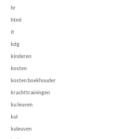
hr
html
it
kdg
kinderen
kosten
kosten boekhouder
krachttrainingen
ku leuven
kul
kuleuven