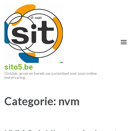
Ga
naar
inhoud
(druk
op
enter)
sito5.be
Ontdek, groei en bereik uw potentieel met onze online
leerervaring.
Categorie:
nvm