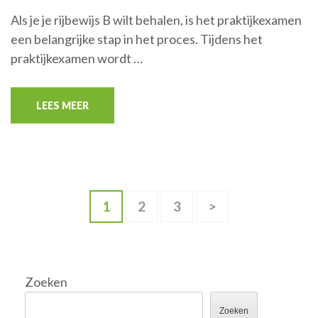
Als je je rijbewijs B wilt behalen, is het praktijkexamen
een belangrijke stap in het proces. Tijdens het
praktijkexamen wordt …
LEES MEER
Berichten
Pagina
Pagina
Pagina
1
2
3
>
paginering
Zoeken
Zoeken