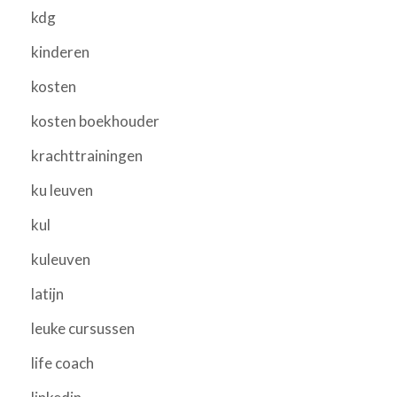
kdg
kinderen
kosten
kosten boekhouder
krachttrainingen
ku leuven
kul
kuleuven
latijn
leuke cursussen
life coach