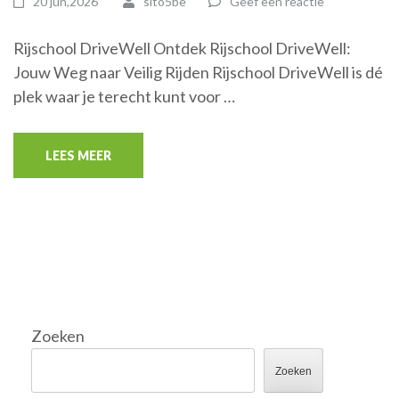
20 jun,2026
sito5be
Geef een reactie
Rijschool DriveWell Ontdek Rijschool DriveWell:
Jouw Weg naar Veilig Rijden Rijschool DriveWell is dé
plek waar je terecht kunt voor …
LEES MEER
Zoeken
Zoeken