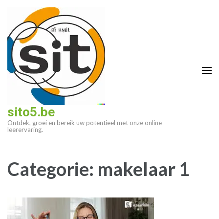
Ga
naar
inhoud
(druk
op
enter)
sito5.be
Ontdek, groei en bereik uw potentieel met onze online
leerervaring.
Categorie:
makelaar 1