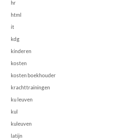
hr
html
it
kdg
kinderen
kosten
kosten boekhouder
krachttrainingen
ku leuven
kul
kuleuven
latijn