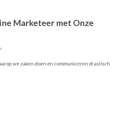
line Marketeer met Onze
e
waarop we zaken doen en communiceren drastisch