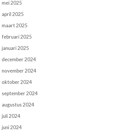
mei 2025
april 2025
maart 2025
februari 2025
januari 2025
december 2024
november 2024
oktober 2024
september 2024
augustus 2024
juli 2024
juni 2024