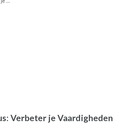
 je …
us: Verbeter je Vaardigheden