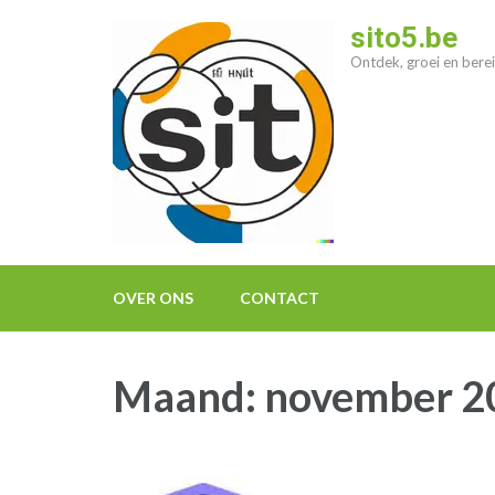
Ga
sito5.be
naar
Ontdek, groei en berei
inhoud
(druk
op
enter)
OVER ONS
CONTACT
Maand:
november 2