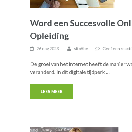
Word een Succesvolle On
Opleiding
26 nov,2023
sito5be
Geef een reacti
De groei van het internet heeft de manier 
veranderd. In dit digitale tijdperk …
LEES MEER