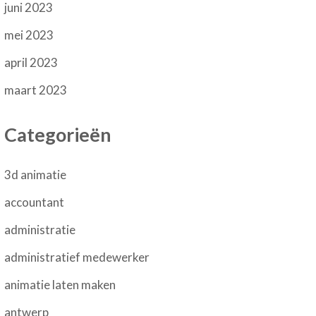
juni 2023
mei 2023
april 2023
maart 2023
Categorieën
3d animatie
accountant
administratie
administratief medewerker
animatie laten maken
antwerp