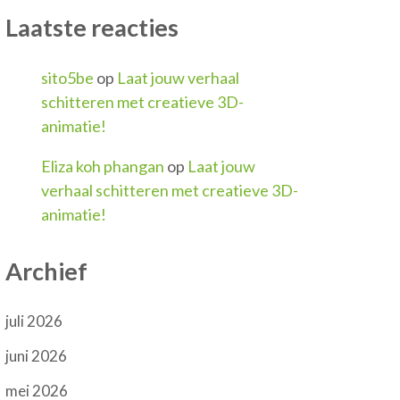
Laatste reacties
sito5be
op
Laat jouw verhaal
schitteren met creatieve 3D-
animatie!
Eliza koh phangan
op
Laat jouw
verhaal schitteren met creatieve 3D-
animatie!
Archief
juli 2026
juni 2026
mei 2026