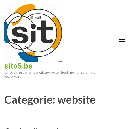
Ga
naar
inhoud
(druk
op
enter)
sito5.be
Ontdek, groei en bereik uw potentieel met onze online
leerervaring.
Categorie:
website