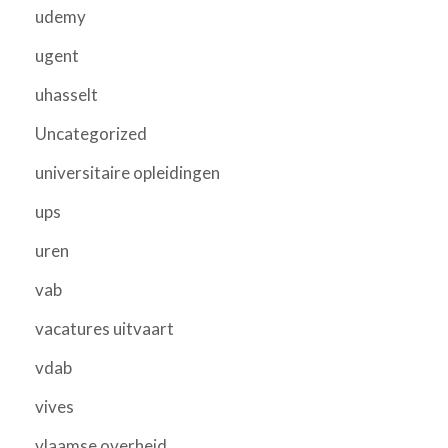
udemy
ugent
uhasselt
Uncategorized
universitaire opleidingen
ups
uren
vab
vacatures uitvaart
vdab
vives
vlaamse overheid