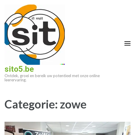
Ga
naar
inhoud
(druk
op
enter)
sito5.be
Ontdek, groei en bereik uw potentieel met onze online
leerervaring.
Categorie:
zowe