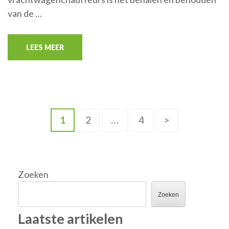
van de …
LEES MEER
Berichten
Pagina
Pagina
Pagina
1
2
…
4
>
paginering
Zoeken
Zoeken
Laatste artikelen