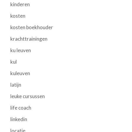
kinderen
kosten
kosten boekhouder
krachttrainingen
ku leuven
kul
kuleuven
latijn
leuke cursussen
life coach
linkedin
locatie