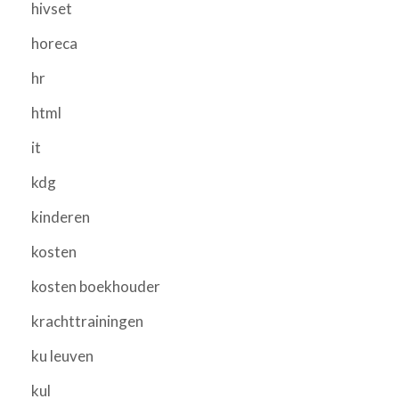
hivset
horeca
hr
html
it
kdg
kinderen
kosten
kosten boekhouder
krachttrainingen
ku leuven
kul