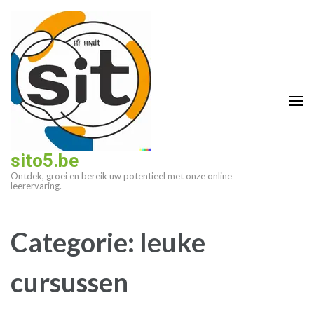
Ga
naar
inhoud
(druk
op
enter)
sito5.be
Ontdek, groei en bereik uw potentieel met onze online
leerervaring.
Categorie:
leuke
cursussen