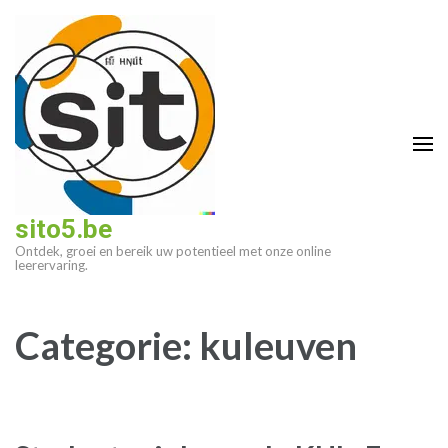
Ga
naar
inhoud
(druk
op
enter)
sito5.be
Ontdek, groei en bereik uw potentieel met onze online
leerervaring.
Categorie:
kuleuven