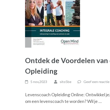
Ontdek de Voordelen van 
Opleiding
5 nov,2023
sito5be
Geef een reactie
Levenscoach Opleiding Online: Ontwikkel je
om een levenscoach te worden? Wil je …