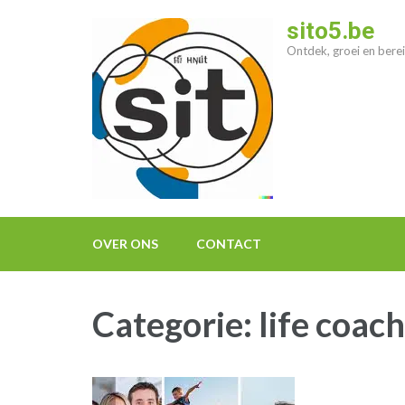
Ga
sito5.be
naar
Ontdek, groei en berei
inhoud
(druk
op
enter)
OVER ONS
CONTACT
Categorie:
life coach