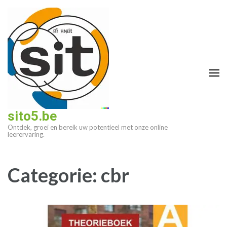
Ga
naar
inhoud
(druk
op
enter)
sito5.be
Ontdek, groei en bereik uw potentieel met onze online
leerervaring.
Categorie:
cbr