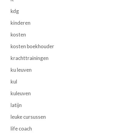
kdg
kinderen
kosten
kosten boekhouder
krachttrainingen
ku leuven
kul
kuleuven
latijn
leuke cursussen
life coach