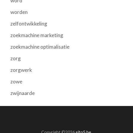
word
worden
zelfontwikkeling
zoekmachine marketing
zoekmachine optimalisatie
zorg
zorgwerk
zowe
zwijnaarde
Copyright ©2026
sito5.be
.