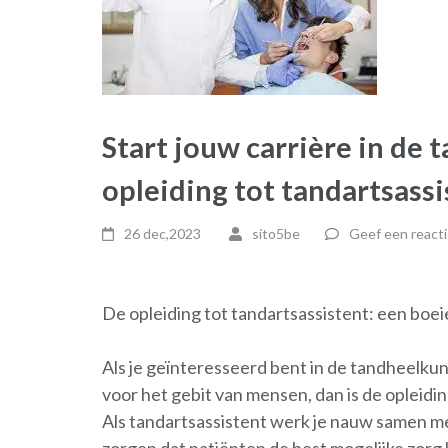
Start jouw carrière in de
opleiding tot tandartsassi
26 dec,2023
sito5be
Geef een reacti
De opleiding tot tandartsassistent: een boe
Als je geïnteresseerd bent in de tandheelkund
voor het gebit van mensen, dan is de opleidin
Als tandartsassistent werk je nauw samen m