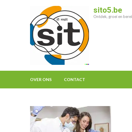
Ga
sito5.be
naar
Ontdek, groei en berei
inhoud
(druk
op
enter)
OVER ONS
CONTACT