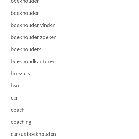
boekhouden
boekhouder
boekhouder vinden
boekhouder zoeken
boekhouders
boekhoudkantoren
brussels
bso
cbr
coach
coaching
cursus boekhouden