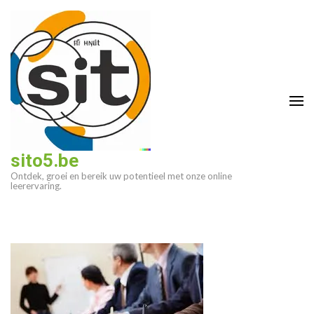
Ga
naar
inhoud
(druk
op
enter)
sito5.be
Ontdek, groei en bereik uw potentieel met onze online
leerervaring.