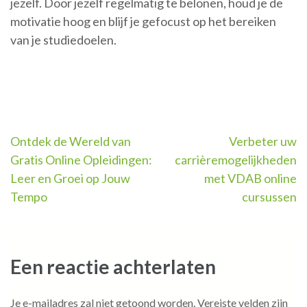
jezelf. Door jezelf regelmatig te belonen, houd je de
motivatie hoog en blijf je gefocust op het bereiken
van je studiedoelen.
Berichtnavigatie
Ontdek de Wereld van
Verbeter uw
Gratis Online Opleidingen:
carrièremogelijkheden
Leer en Groei op Jouw
met VDAB online
Tempo
cursussen
Een reactie achterlaten
Je e-mailadres zal niet getoond worden.
Vereiste velden zijn