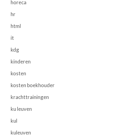
horeca
hr
html
it
kdg
kinderen
kosten
kosten boekhouder
krachttrainingen
ku leuven
kul
kuleuven