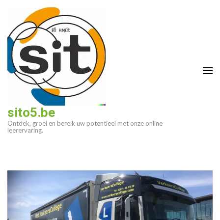
Ga
naar
inhoud
(druk
op
enter)
sito5.be
Ontdek, groei en bereik uw potentieel met onze online
leerervaring.