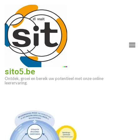
Ga
naar
inhoud
(druk
op
enter)
sito5.be
Ontdek, groei en bereik uw potentieel met onze online
leerervaring.