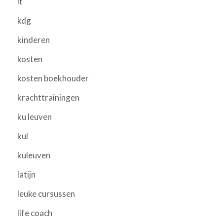
it
kdg
kinderen
kosten
kosten boekhouder
krachttrainingen
ku leuven
kul
kuleuven
latijn
leuke cursussen
life coach