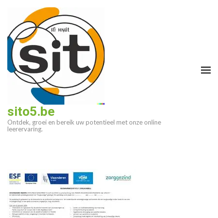
Ga
naar
inhoud
(druk
op
enter)
sito5.be
Ontdek, groei en bereik uw potentieel met onze online
leerervaring.