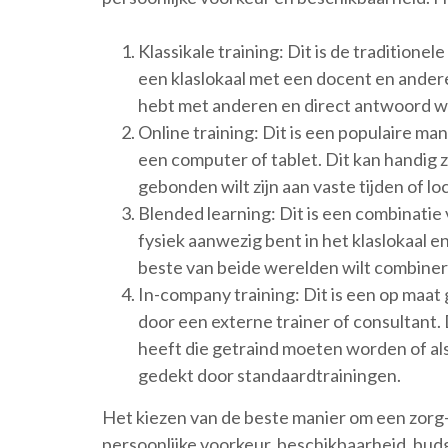
Klassikale training: Dit is de traditione
een klaslokaal met een docent en andere 
hebt met anderen en direct antwoord wi
Online training: Dit is een populaire mani
een computer of tablet. Dit kan handig zijn
gebonden wilt zijn aan vaste tijden of loc
Blended learning: Dit is een combinatie v
fysiek aanwezig bent in het klaslokaal en 
beste van beide werelden wilt combiner
In-company training: Dit is een op maat 
door een externe trainer of consultant.
heeft die getraind moeten worden of al
gedekt door standaardtrainingen.
Het kiezen van de beste manier om een zorg- 
persoonlijke voorkeur, beschikbaarheid, budge