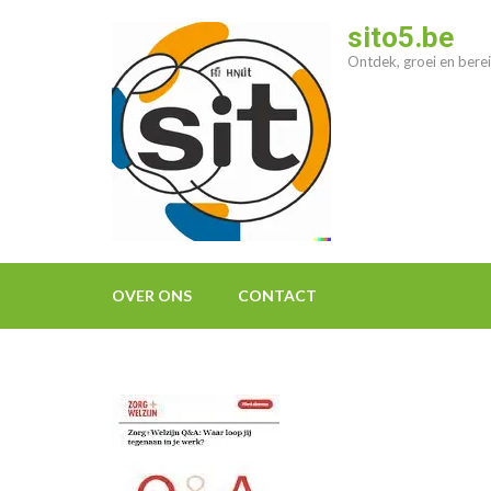
Ga
sito5.be
naar
Ontdek, groei en berei
inhoud
(druk
op
enter)
OVER ONS
CONTACT