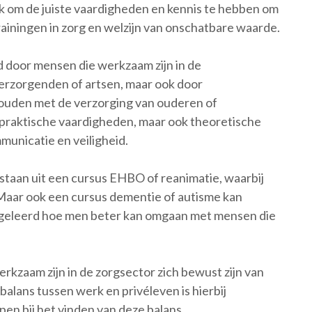
ijk om de juiste vaardigheden en kennis te hebben om
rainingen in zorg en welzijn van onschatbare waarde.
d door mensen die werkzaam zijn in de
erzorgenden of artsen, maar ook door
ghouden met de verzorging van ouderen of
n praktische vaardigheden, maar ook theoretische
unicatie en veiligheid.
estaan uit een cursus EHBO of reanimatie, waarbij
 Maar ook een cursus dementie of autisme kan
dt geleerd hoe men beter kan omgaan met mensen die
erkzaam zijn in de zorgsector zich bewust zijn van
alans tussen werk en privéleven is hierbij
lpen bij het vinden van deze balans.