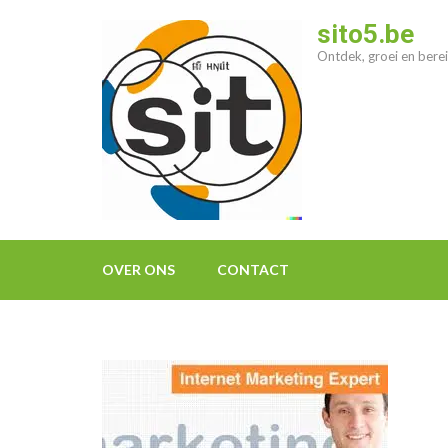
Ga
sito5.be
naar
Ontdek, groei en berei
inhoud
(druk
op
enter)
OVER ONS
CONTACT