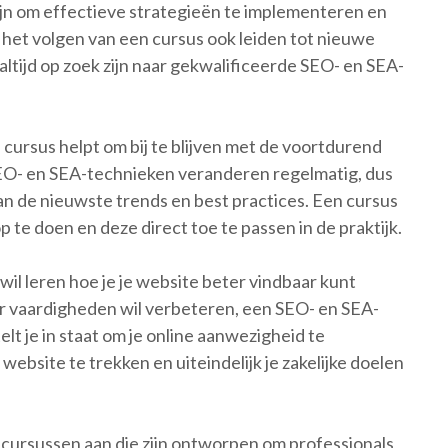
zijn om effectieve strategieën te implementeren en
 het volgen van een cursus ook leiden tot nieuwe
ltijd op zoek zijn naar gekwalificeerde SEO- en SEA-
 cursus helpt om bij te blijven met de voortdurend
EO- en SEA-technieken veranderen regelmatig, dus
van de nieuwste trends en best practices. Een cursus
 te doen en deze direct toe te passen in de praktijk.
il leren hoe je je website beter vindbaar kunt
ar vaardigheden wil verbeteren, een SEO- en SEA-
elt je in staat om je online aanwezigheid te
ebsite te trekken en uiteindelijk je zakelijke doelen
A-cursussen aan die zijn ontworpen om professionals