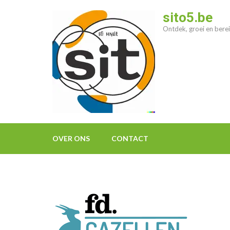
Ga
sito5.be
naar
Ontdek, groei en berei
inhoud
(druk
op
enter)
OVER ONS
CONTACT