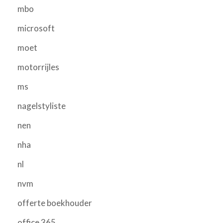
mbo
microsoft
moet
motorrijles
ms
nagelstyliste
nen
nha
nl
nvm
offerte boekhouder
office 365