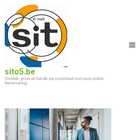
Ga
naar
inhoud
(druk
op
enter)
sito5.be
Ontdek, groei en bereik uw potentieel met onze online
leerervaring.