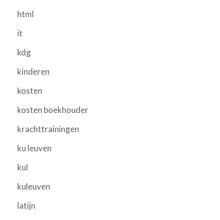
html
it
kdg
kinderen
kosten
kosten boekhouder
krachttrainingen
ku leuven
kul
kuleuven
latijn