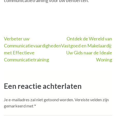
communicatietraining voor uw behoeften.
Berichtnavigatie
Verbeter uw
Ontdek de Wereld van
Communicatievaardigheden
Vastgoed en Makelaardij:
met Effectieve
Uw Gids naar de Ideale
Communicatietraining
Woning
Een reactie achterlaten
Je e-mailadres zal niet getoond worden.
Vereiste velden zijn
gemarkeerd met
*