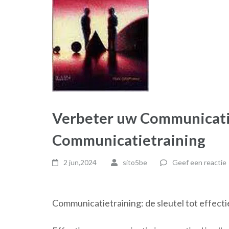
Verbeter uw Communicati
Communicatietraining
2 jun,2024
sito5be
Geef een reactie
Communicatietraining: de sleutel tot effec