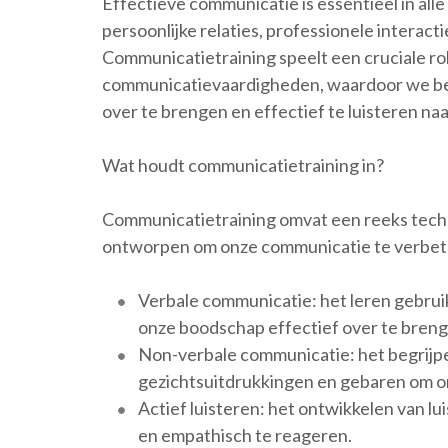
Effectieve communicatie is essentieel in alle
persoonlijke relaties, professionele interact
Communicatietraining speelt een cruciale rol
communicatievaardigheden, waardoor we bete
over te brengen en effectief te luisteren na
Wat houdt communicatietraining in?
Communicatietraining omvat een reeks techn
ontworpen om onze communicatie te verbete
Verbale communicatie: het leren gebrui
onze boodschap effectief over te breng
Non-verbale communicatie: het begrijpe
gezichtsuitdrukkingen en gebaren om o
Actief luisteren: het ontwikkelen van l
en empathisch te reageren.