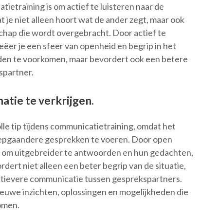
ietraining is om actief te luisteren naar de
t je niet alleen hoort wat de ander zegt, maar ook
schap die wordt overgebracht. Door actief te
reëer je een sfeer van openheid en begrip in het
nden te voorkomen, maar bevordert ook een betere
spartner.
tie te verkrijgen.
le tip tijdens communicatietraining, omdat het
diepgaandere gesprekken te voeren. Door open
n om uitgebreider te antwoorden en hun gedachten,
dert niet alleen een beter begrip van de situatie,
ctievere communicatie tussen gesprekspartners.
nieuwe inzichten, oplossingen en mogelijkheden die
komen.