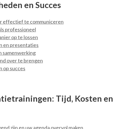
gheden en Succes
er effectief te communiceren
als professioneel
nier op te lossen
n en presentaties
en samenwerking
nd over te brengen
en op succes
ietrainingen: Tijd, Kosten en
end zijn en uw agenda overvol maken.