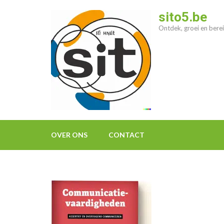
Ga
sito5.be
naar
Ontdek, groei en berei
inhoud
(druk
op
enter)
OVER ONS
CONTACT