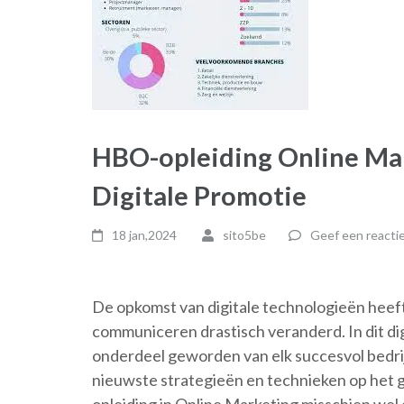
HBO-opleiding Online Mar
Digitale Promotie
18 jan,2024
sito5be
Geef een reacti
De opkomst van digitale technologieën heef
communiceren drastisch veranderd. In dit digi
onderdeel geworden van elk succesvol bedrijf
nieuwste strategieën en technieken op het g