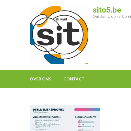
Ga
sito5.be
naar
Ontdek, groei en berei
inhoud
(druk
op
enter)
OVER ONS
CONTACT