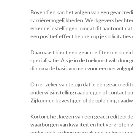
Bovendien kan het volgen van een geaccredi
carrièremogelijkheden. Werkgevers hechten 
erkende instellingen, omdat dit aantoont dat 
een positief effect hebben op je sollicitatie
Daarnaast biedt een geaccrediteerde opleid
specialisatie. Als je in de toekomst wilt doo
diploma de basis vormen voor een vervolgop
Om er zeker van te zijn dat je een geaccredit
onderwijsinstelling raadplegen of contact o
Zij kunnen bevestigen of de opleiding daadwe
Kortom, het kiezen van een geaccrediteerde o
waarborgen van kwaliteit en het vergroten v
onderzoek te doen en maak een weloverwogen