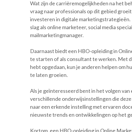
Wat zijn de carrièremogelijkheden na het b
vraag naar professionals op dit gebied groei
investeren in digitale marketingstrategieën.
slag als online marketeer, social media speci
mailmarketingmanager.
Daarnaast biedt een HBO-opleiding in Online
te starten of als consultant te werken. Met d
hebt opgedaan, kun je anderen helpen om hun
te laten groeien.
Als je geïnteresseerd bent in het volgen van
verschillende onderwijsinstellingen die deze
naar een erkende instelling met ervaren doc
nieuwste trends en ontwikkelingen op het ge
Kortom, een HBO-opleiding in Online Marketi