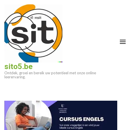
Ga
naar
inhoud
(druk
op
enter)
sito5.be
Ontdek, groei en bereik uw potentieel met onze online
leerervaring.