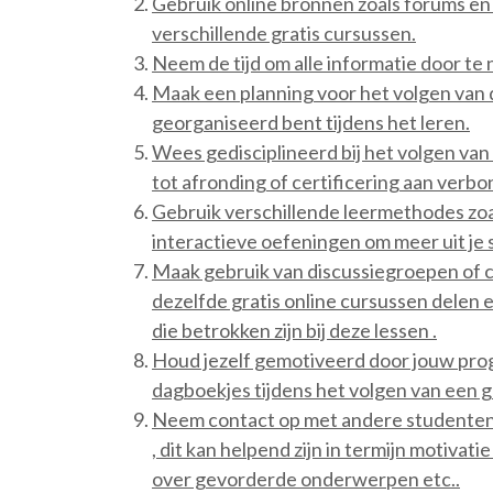
Gebruik online bronnen zoals forums en 
verschillende gratis cursussen.
Neem de tijd om alle informatie door te 
Maak een planning voor het volgen van d
georganiseerd bent tijdens het leren.
Wees gedisciplineerd bij het volgen van d
tot afronding of certificering aan verb
Gebruik verschillende leermethodes zoals
interactieve oefeningen om meer uit je 
Maak gebruik van discussiegroepen of
dezelfde gratis online cursussen delen e
die betrokken zijn bij deze lessen .
Houd jezelf gemotiveerd door jouw progr
dagboekjes tijdens het volgen van een gr
Neem contact op met andere studenten d
, dit kan helpend zijn in termijn motivat
over gevorderde onderwerpen etc..