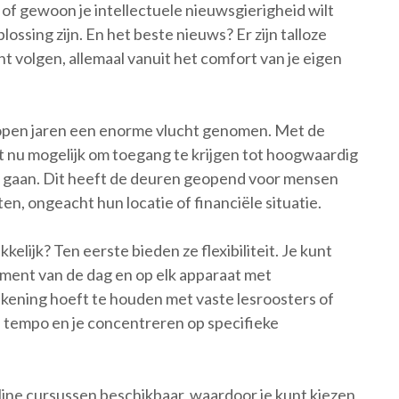
of gewoon je intellectuele nieuwsgierigheid wilt
ossing zijn. En het beste nieuws? Er zijn talloze
nt volgen, allemaal vanuit het comfort van je eigen
lopen jaren een enorme vlucht genomen. Met de
t nu mogelijk om toegang te krijgen tot hoogwaardig
te gaan. Dit heeft de deuren geopend voor mensen
n, ongeacht hun locatie of financiële situatie.
elijk? Ten eerste bieden ze flexibiliteit. Je kunt
ment van de dag en op elk apparaat met
ekening hoeft te houden met vaste lesroosters of
en tempo en je concentreren op specifieke
nline cursussen beschikbaar, waardoor je kunt kiezen