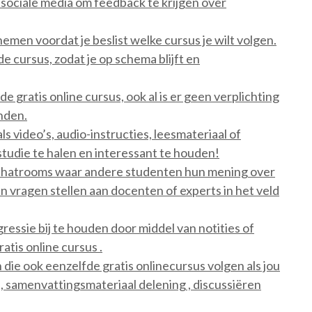
sociale media om feedback te krijgen over
nemen voordat je beslist welke cursus je wilt volgen.
e cursus, zodat je op schema blijft en
e gratis online cursus, ook al is er geen verplichting
onden.
 video’s, audio-instructies, leesmateriaal of
studie te halen en interessant te houden!
 chatrooms waar andere studenten hun mening over
n vragen stellen aan docenten of experts in het veld
essie bij te houden door middel van notities of
atis online cursus .
ie ook eenzelfde gratis onlinecursus volgen als jou
ie , samenvattingsmateriaal delening , discussiëren