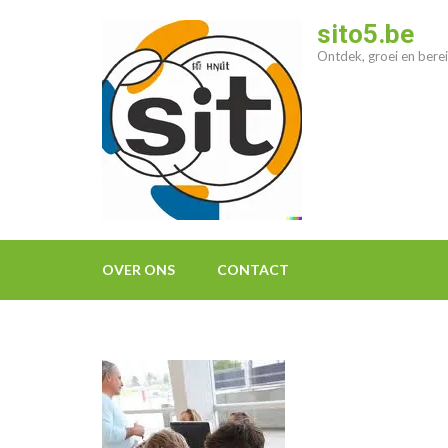
Ga
sito5.be
naar
Ontdek, groei en berei
inhoud
(druk
op
enter)
OVER ONS
CONTACT