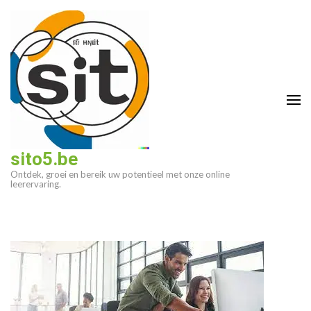
Ga
naar
inhoud
(druk
op
enter)
sito5.be
Ontdek, groei en bereik uw potentieel met onze online
leerervaring.