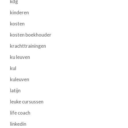
kdg
kinderen
kosten
kosten boekhouder
krachttrainingen
ku leuven
kul
kuleuven
latijn
leuke cursussen
life coach
linkedin