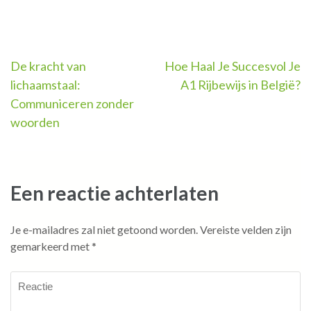
Berichtnavigatie
De kracht van
Hoe Haal Je Succesvol Je
lichaamstaal:
A1 Rijbewijs in België?
Communiceren zonder
woorden
Een reactie achterlaten
Je e-mailadres zal niet getoond worden.
Vereiste velden zijn
gemarkeerd met
*
Reactie