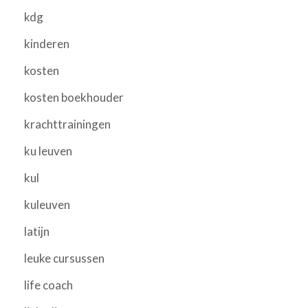
kdg
kinderen
kosten
kosten boekhouder
krachttrainingen
ku leuven
kul
kuleuven
latijn
leuke cursussen
life coach