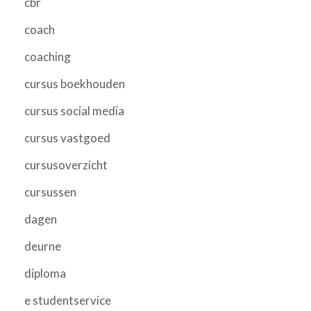
cbr
coach
coaching
cursus boekhouden
cursus social media
cursus vastgoed
cursusoverzicht
cursussen
dagen
deurne
diploma
e studentservice