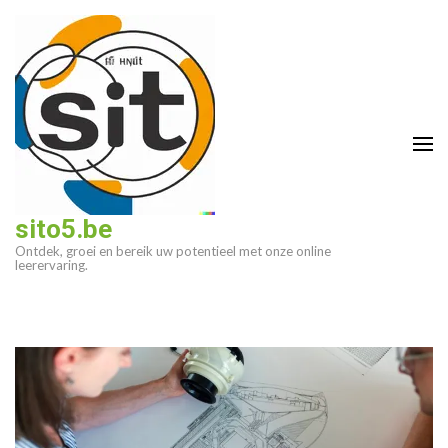
Ga
naar
inhoud
(druk
op
enter)
sito5.be
Ontdek, groei en bereik uw potentieel met onze online
leerervaring.