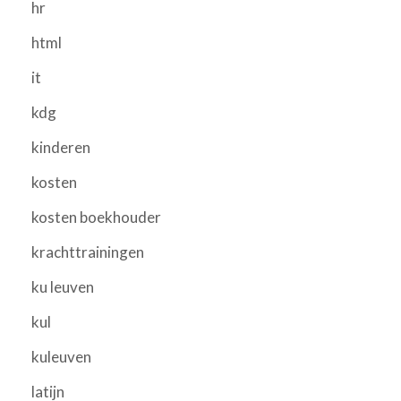
hr
html
it
kdg
kinderen
kosten
kosten boekhouder
krachttrainingen
ku leuven
kul
kuleuven
latijn