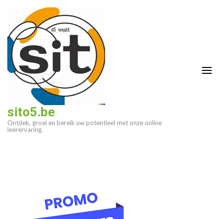
Ga
naar
inhoud
(druk
op
enter)
sito5.be
Ontdek, groei en bereik uw potentieel met onze online
leerervaring.