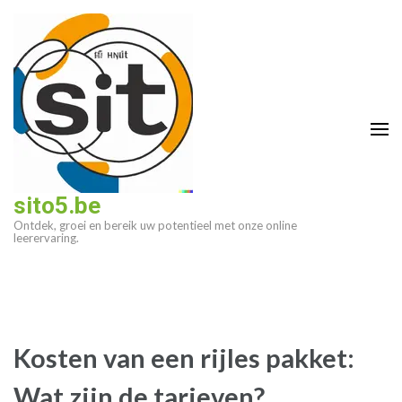
Ga
naar
inhoud
(druk
op
enter)
sito5.be
Ontdek, groei en bereik uw potentieel met onze online
leerervaring.
Kosten van een rijles pakket:
Wat zijn de tarieven?