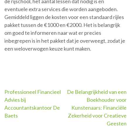
de rijschool, het aantal lessen dat nodig is en
eventuele extra services die worden aangeboden.
Gemiddeld liggen de kosten voor een standaard rijles
pakket tussen de €1000 en €2000. Het is belangrijk
om goed te informeren naar wat er precies
inbegrepen is in het pakket dat je overweegt, zodat je
een weloverwogen keuze kunt maken.
Berichtnavigatie
Professioneel Financieel
De Belangrijkheid van een
Advies bij
Boekhouder voor
Accountantskantoor De
Kunstenaars: Financiële
Baets
Zekerheid voor Creatieve
Geesten