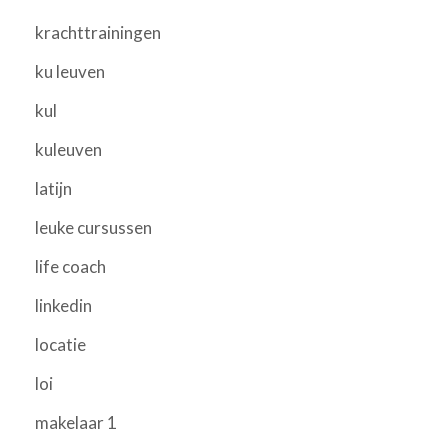
krachttrainingen
ku leuven
kul
kuleuven
latijn
leuke cursussen
life coach
linkedin
locatie
loi
makelaar 1