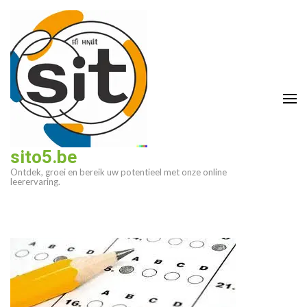
Ga
naar
inhoud
(druk
op
enter)
sito5.be
Ontdek, groei en bereik uw potentieel met onze online
leerervaring.