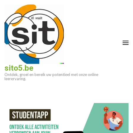
Ga
naar
inhoud
(druk
op
enter)
sito5.be
Ontdek, groei en bereik uw potentieel met onze online
leerervaring.