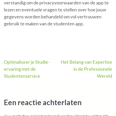
verstandig om de privacyvoorwaarden van de app te
lezen en eventuele vragen te stellen over hoe jouw
gegevens worden behandeld om vol vertrouwen
gebruik te maken van de studenten app.
Berichtnavigatie
Optimaliseer je Studie-
Het Belang van Expertise
ervaring met de
in de Professionele
Studentenservice
Wereld
Een reactie achterlaten
Je e-mailadres zal niet getoond worden.
Vereiste velden zijn