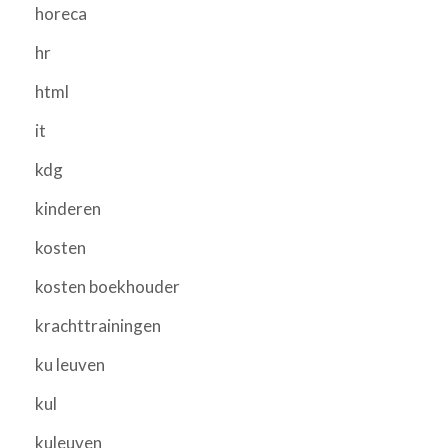
horeca
hr
html
it
kdg
kinderen
kosten
kosten boekhouder
krachttrainingen
ku leuven
kul
kuleuven