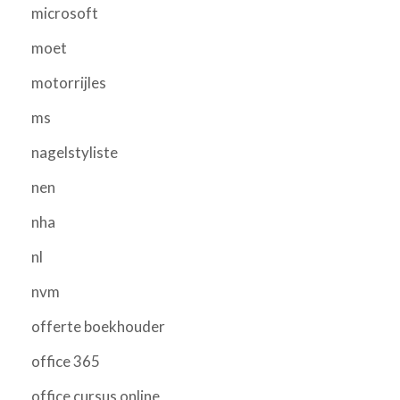
microsoft
moet
motorrijles
ms
nagelstyliste
nen
nha
nl
nvm
offerte boekhouder
office 365
office cursus online