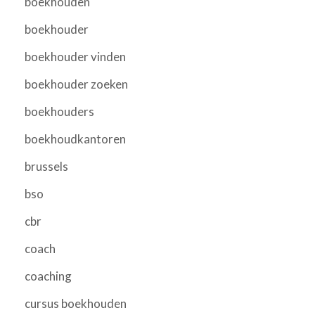
boekhouden
boekhouder
boekhouder vinden
boekhouder zoeken
boekhouders
boekhoudkantoren
brussels
bso
cbr
coach
coaching
cursus boekhouden