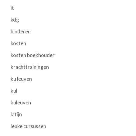
it
kdg
kinderen
kosten
kosten boekhouder
krachttrainingen
ku leuven
kul
kuleuven
latijn
leuke cursussen