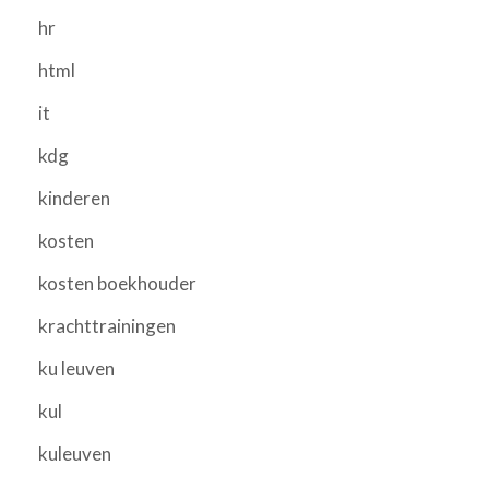
hr
html
it
kdg
kinderen
kosten
kosten boekhouder
krachttrainingen
ku leuven
kul
kuleuven