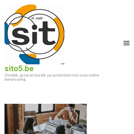
Ga
naar
inhoud
(druk
op
enter)
sito5.be
Ontdek, groei en bereik uw potentieel met onze online
leerervaring.