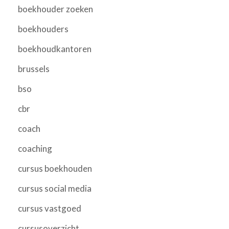
boekhouder zoeken
boekhouders
boekhoudkantoren
brussels
bso
cbr
coach
coaching
cursus boekhouden
cursus social media
cursus vastgoed
cursusoverzicht