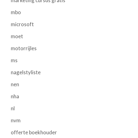
marketing cursus gratis
mbo
microsoft
moet
motorrijles
ms
nagelstyliste
nen
nha
nl
nvm
offerte boekhouder