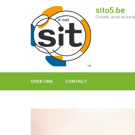
Ga
sito5.be
naar
Ontdek, groei en berei
inhoud
(druk
op
enter)
OVER ONS
CONTACT