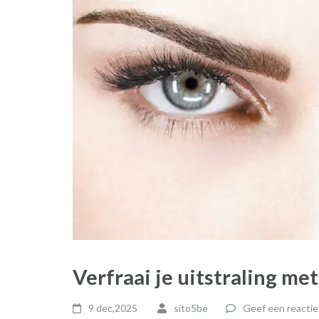
Verfraai je uitstraling m
9 dec,2025
sito5be
Geef een reactie