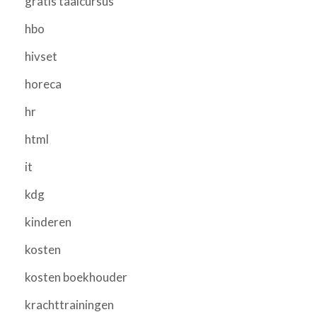
gratis taalcursus
hbo
hivset
horeca
hr
html
it
kdg
kinderen
kosten
kosten boekhouder
krachttrainingen