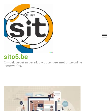
Ga
naar
inhoud
(druk
op
enter)
sito5.be
Ontdek, groei en bereik uw potentieel met onze online
leerervaring.