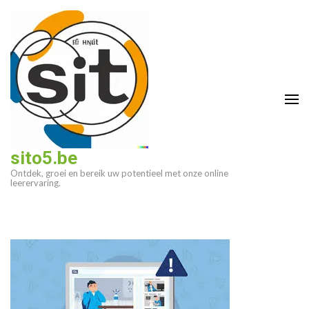
Ga
naar
inhoud
(druk
op
enter)
sito5.be
Ontdek, groei en bereik uw potentieel met onze online
leerervaring.