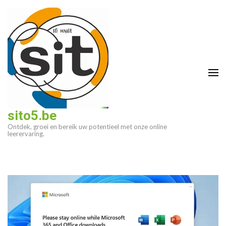
Ga
naar
inhoud
(druk
op
enter)
sito5.be
Ontdek, groei en bereik uw potentieel met onze online
leerervaring.